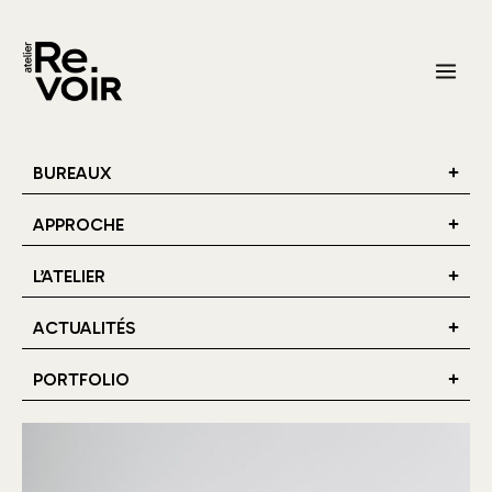
Aller
Main
au
Men
contenu
BUREAUX
APPROCHE
L’ATELIER
ACTUALITÉS
PORTFOLIO